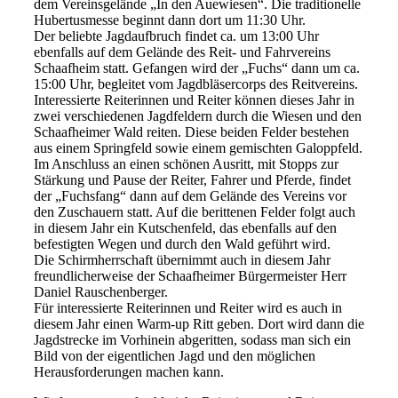
dem Vereinsgelände „In den Auewiesen“. Die traditionelle
Hubertusmesse beginnt dann dort um 11:30 Uhr.
Der beliebte Jagdaufbruch findet ca. um 13:00 Uhr
ebenfalls auf dem Gelände des Reit- und Fahrvereins
Schaafheim statt. Gefangen wird der „Fuchs“ dann um ca.
15:00 Uhr, begleitet vom Jagdbläsercorps des Reitvereins.
Interessierte Reiterinnen und Reiter können dieses Jahr in
zwei verschiedenen Jagdfeldern durch die Wiesen und den
Schaafheimer Wald reiten. Diese beiden Felder bestehen
aus einem Springfeld sowie einem gemischten Galoppfeld.
Im Anschluss an einen schönen Ausritt, mit Stopps zur
Stärkung und Pause der Reiter, Fahrer und Pferde, findet
der „Fuchsfang“ dann auf dem Gelände des Vereins vor
den Zuschauern statt. Auf die berittenen Felder folgt auch
in diesem Jahr ein Kutschenfeld, das ebenfalls auf den
befestigten Wegen und durch den Wald geführt wird.
Die Schirmherrschaft übernimmt auch in diesem Jahr
freundlicherweise der Schaafheimer Bürgermeister Herr
Daniel Rauschenberger.
Für interessierte Reiterinnen und Reiter wird es auch in
diesem Jahr einen Warm-up Ritt geben. Dort wird dann die
Jagdstrecke im Vorhinein abgeritten, sodass man sich ein
Bild von der eigentlichen Jagd und den möglichen
Herausforderungen machen kann.