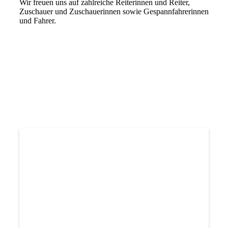
Wir freuen uns auf zahlreiche Reiterinnen und Reiter,
Zuschauer und Zuschauerinnen sowie Gespannfahrerinnen
und Fahrer.
Hubertusjagd
1. Die Jagdhornbläser eröffnen die Jagd und bereiten den
Abritt der Felder vor